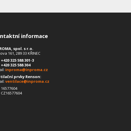
ntaktní informace
ROMA, spol. s r.o.
šova 161, 289 33 KŘINEC
:
+420 325 588 301
-3
:
+420 325 588 304
ail:
inproma@inproma.cz
tilační prvky Renson:
ail:
ventilace@inproma.cz
: 16577604
:
CZ16577604