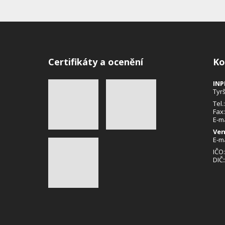
Certifikáty a ocenění
Ko
INP
Tyr
Tel.
Fax
E-m
Ven
E-m
IČO
DIČ