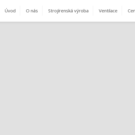
Úvod
O nás
Strojírenská výroba
Ventilace
Cen