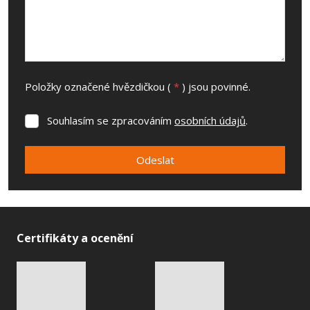
Položky označené hvězdičkou (
*
) jsou povinné.
Souhlasím se zpracováním
osobních údajů
.
Souhlasím
se
zpracováním
Odeslat
osobních
údajů
.
Formulář
se
nepodařilo
Certifikáty a ocenění
odeslat.