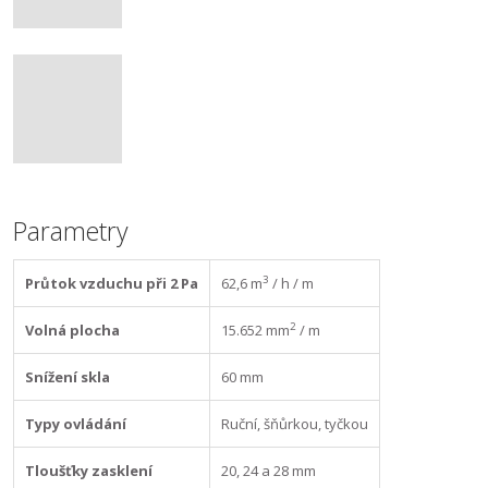
Parametry
3
Průtok vzduchu při 2 Pa
62,6 m
/ h / m
2
Volná plocha
15.652 mm
/ m
Snížení skla
60 mm
Typy ovládání
Ruční, šňůrkou, tyčkou
Tloušťky zasklení
20, 24 a 28 mm