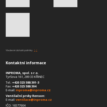
Všeobecné obchodní podmínky
1
,
2
Kontaktní informace
INPROMA, spol. s r.o.
Tyršova 161, 289 33 KŘINEC
Tel.:
+420 325 588 301
-3
Fax:
+420 325 588 304
E-mail:
inproma@inproma.cz
Ventilační prvky Renson:
E-mail:
ventilace@inproma.cz
IČO: 16577604