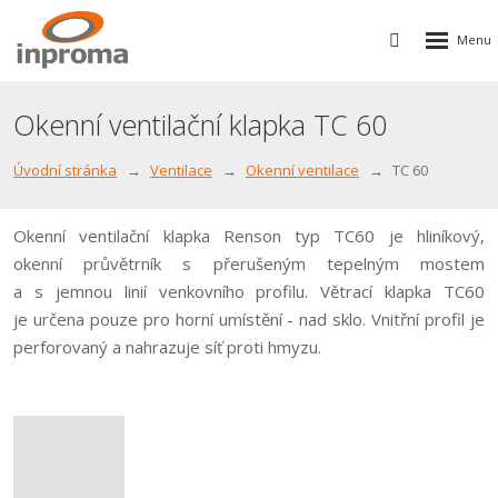
Rozbalen
Vyhledávání
menu
Okenní ventilační klapka TC 60
Úvodní stránka
Ventilace
Okenní ventilace
TC 60
Okenní ventilační klapka Renson typ TC60 je hliníkový,
okenní průvětrník s přerušeným tepelným mostem
a s jemnou linií venkovního profilu. Větrací klapka TC60
je určena pouze pro horní umístění - nad sklo. Vnitřní profil je
perforovaný a nahrazuje síť proti hmyzu.