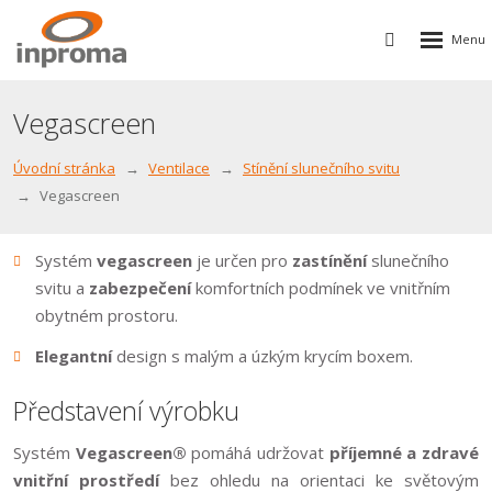
Rozbalen
Vyhledávání
menu
Vegascreen
Úvodní stránka
Ventilace
Stínění slunečního svitu
Vegascreen
Systém
vegascreen
je určen pro
zastínění
slunečního
svitu a
zabezpečení
komfortních podmínek ve vnitřním
obytném prostoru.
Elegantní
design s malým a úzkým krycím boxem.
Představení výrobku
Systém
Vegascreen®
pomáhá udržovat
příjemné a zdravé
vnitřní prostředí
bez ohledu na orientaci ke světovým