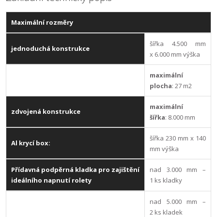
Maximální rozměry
šířka 4.500 mm
jednoduchá konstrukce
x 6.000 mm výška
maximální
plocha
: 27 m2
maximální
zdvojená konstrukce
šířka
: 8.000 mm
šířka 230 mm x 140
Al krycí box:
mm výška
Přídavná podpěrná kladka pro zajištění
nad 3.000 mm –
ideálního napnutí rolety
1 ks kladky
nad 5.000 mm –
2 ks kladek