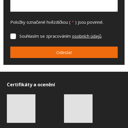
Položky označené hvězdičkou (
*
) jsou povinné.
Souhlasím se zpracováním
osobních údajů
.
Souhlasím
se
zpracováním
Odeslat
osobních
údajů
.
Formulář
se
nepodařilo
Certifikáty a ocenění
odeslat.