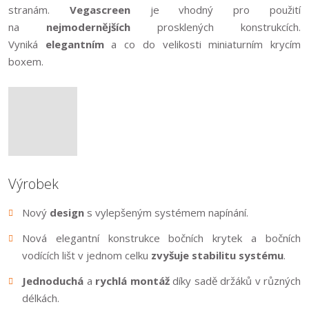
stranám.
Vegascreen
je vhodný pro použití
na
nejmodernějších
prosklených konstrukcích.
Vyniká
elegantním
a co do velikosti miniaturním krycím
boxem.
Výrobek
Nový
design
s vylepšeným systémem napínání.
Nová elegantní konstrukce bočních krytek a bočních
vodících lišt v jednom celku
zvyšuje stabilitu systému
.
Jednoduchá
a
rychlá montáž
díky sadě držáků v různých
délkách.