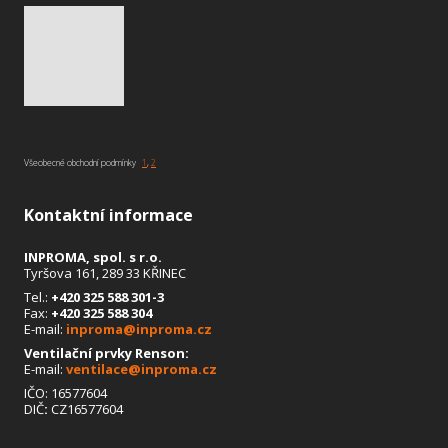
Všeobecné obchodní podmínky
1
,
2
Kontaktní informace
INPROMA, spol. s r.o.
Tyršova 161, 289 33 KŘINEC
Tel.:
+420 325 588 301
-3
Fax:
+420 325 588 304
E-mail:
inproma@inproma.cz
Ventilační prvky Renson:
E-mail:
ventilace@inproma.cz
IČO: 16577604
DIČ
:
CZ16577604