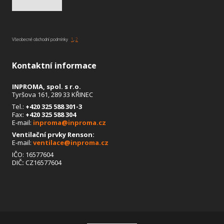
Všeobecné obchodní podmínky
1
,
2
Kontaktní informace
INPROMA, spol. s r.o.
Tyršova 161, 289 33 KŘINEC
Tel.:
+420 325 588 301
-3
Fax:
+420 325 588 304
E-mail:
inproma@inproma.cz
Ventilační prvky Renson:
E-mail:
ventilace@inproma.cz
IČO: 16577604
DIČ
:
CZ16577604