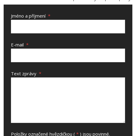
Jméno a příjmení
*
E-mail
*
Text zprávy
*
Položky označené hvězdičkou (
*
) jsou povinné.