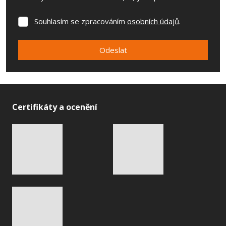
Souhlasím se zpracováním
osobních údajů
.
Souhlasím
se
zpracováním
Odeslat
osobních
údajů
.
Formulář
se
nepodařilo
Certifikáty a ocenění
odeslat.